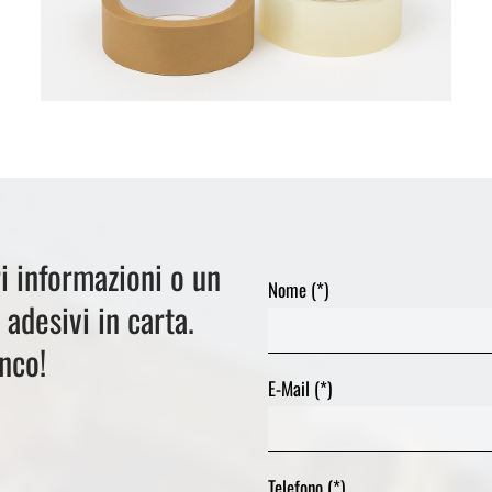
i informazioni o un
Nome (*)
 adesivi in carta.
nco!
E-Mail (*)
Telefono (*)