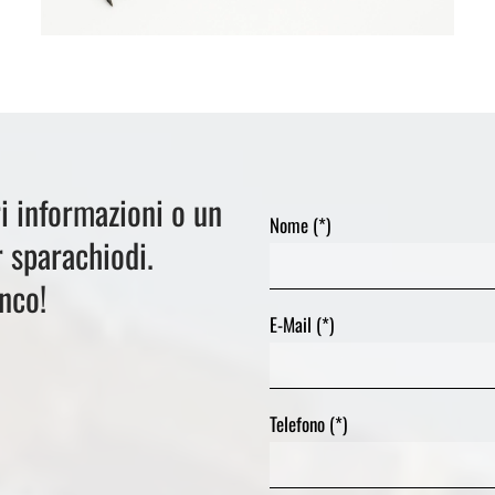
i informazioni o un
Nome (*)
r sparachiodi.
nco!
E-Mail (*)
Telefono (*)