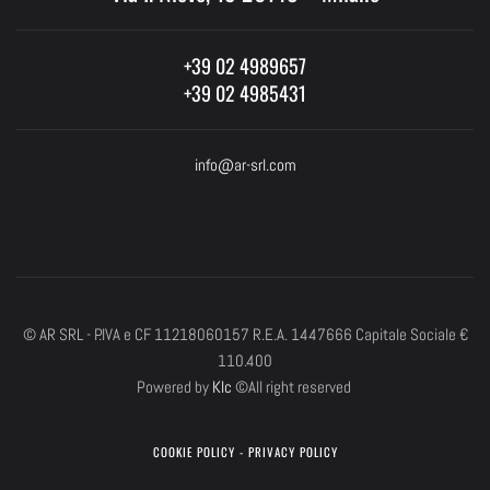
+39 02 4989657
+39 02 4985431
info@ar-srl.com
© AR SRL - P.IVA e CF 11218060157 R.E.A. 1447666 Capitale Sociale €
110.400
Powered by
Klc
©All right reserved
COOKIE POLICY
-
PRIVACY POLICY