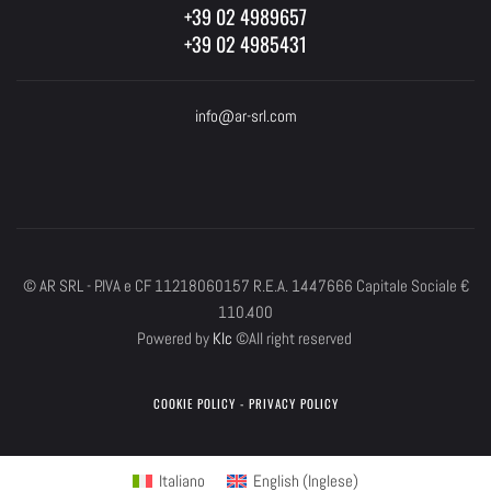
+39 02 4989657
+39 02 4985431
info@ar-srl.com
© AR SRL - P.IVA e CF 11218060157 R.E.A. 1447666 Capitale Sociale €
110.400
Powered by
Klc
©All right reserved
COOKIE POLICY
-
PRIVACY POLICY
Italiano
English
(
Inglese
)