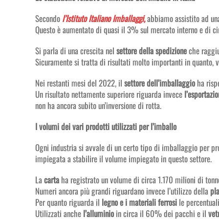
Secondo
l’Istituto Italiano Imballaggi,
abbiamo assistito ad una
Questo è aumentato di quasi il 3% sul mercato interno e di cir
Si parla di una crescita nel
settore della spedizione
che raggiu
Sicuramente si tratta di risultati molto importanti in quanto, v
Nei restanti mesi del 2022, il
settore dell’imballaggio
ha rispe
Un risultato nettamente superiore riguarda invece
l’esportazi
non ha ancora subito un’inversione di rotta.
I volumi dei vari prodotti utilizzati per l’imballo
Ogni industria si avvale di un certo tipo di imballaggio per pr
impiegata a stabilire il volume impiegato in questo settore.
La
carta
ha registrato un volume di circa 1.170 milioni di tonn
Numeri ancora più grandi riguardano invece l’utilizzo della
pla
Per quanto riguarda il
legno e i materiali ferrosi
le percentual
Utilizzati anche
l’alluminio
in circa il 60% dei pacchi e il
vet