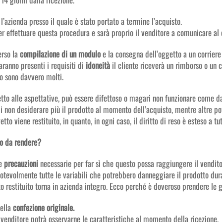
l’azienda presso il quale è stato portato a termine l’acquisto.
r effettuare questa procedura e sarà proprio il venditore a comunicare al
erso la
compilazione di un modulo
e la consegna dell’oggetto a un corriere 
aranno presenti i requisiti di
idoneità
il cliente riceverà un rimborso o un 
so sono davvero molti.
petto alle aspettative, può essere difettoso o magari non funzionare come d
di non desiderare più il prodotto al momento dell’acquisto, mentre altre 
o viene restituito, in quanto, in ogni caso, il diritto di reso è esteso a tut
to da rendere?
le
precauzioni
necessarie per far sì che questo possa raggiungere il vendito
otevolmente tutte le variabili che potrebbero danneggiare il prodotto dura
to restituito torna in azienda integro. Ecco perché è doveroso prendere le g
nella
confezione originale.
 venditore potrà osservarne le caratteristiche al momento della ricezione.