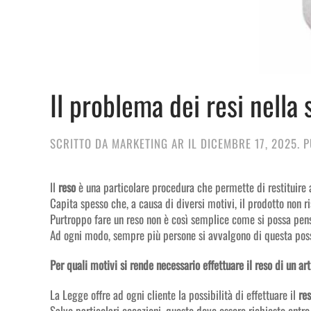
Il problema dei resi nella 
SCRITTO DA
MARKETING AR
IL
DICEMBRE 17, 2025
. 
Il
reso
è una particolare procedura che permette di restituire al
Capita spesso che, a causa di diversi motivi, il prodotto non r
Purtroppo fare un reso non è così semplice come si possa pens
Ad ogni modo, sempre più persone si avvalgono di questa possi
Per quali motivi si rende necessario effettuare il reso di un a
La Legge offre ad ogni cliente la possibilità di effettuare il
re
Salvo particolari eccezioni, questo deve essere richiesto entro 