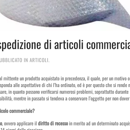
spedizione di articoli commercia
PUBBLICATO IN
ARTICOLI
.
 mittente un prodotto acquistato in precedenza, il quale, per un motivo o pe
isponda alle aspettative di chi l’ha ordinato, ed è per questo che si rende
are, in quanto possono verificarsi numerosi problemi, soprattutto durante 
bilità, mentre in passato si tendeva a conservare l’oggetto per non dove
rticolo commerciale?
so
, ovvero applicare il
diritto di
recesso
in merito ad un determinato acquis
14 giorni dalla ricezione.