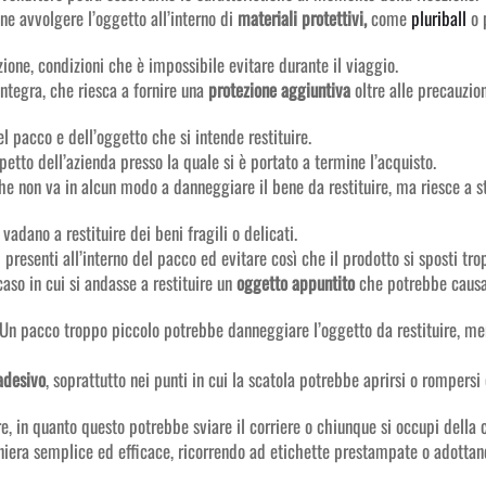
ne avvolgere l’oggetto all’interno di
materiali protettivi,
come
pluriball
o p
zione, condizioni che è impossibile evitare durante il viaggio.
integra, che riesca a fornire una
protezione aggiuntiva
oltre alle precauzio
l pacco e dell’oggetto che si intende restituire.
petto dell’azienda presso la quale si è portato a termine l’acquisto.
e non va in alcun modo a danneggiare il bene da restituire, ma riesce a sta
vadano a restituire dei beni fragili o delicati.
i presenti all’interno del pacco ed evitare così che il prodotto si sposti tro
caso in cui si andasse a restituire un
oggetto appuntito
che potrebbe causar
e. Un pacco troppo piccolo potrebbe danneggiare l’oggetto da restituire, 
adesivo
, soprattutto nei punti in cui la scatola potrebbe aprirsi o rompersi
re, in quanto questo potrebbe sviare il corriere o chiunque si occupi della
aniera semplice ed efficace, ricorrendo ad etichette prestampate o adottand