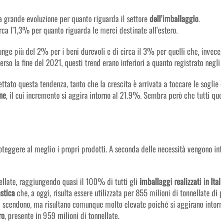
 grande evoluzione per quanto riguarda il settore
dell’imballaggio
.
ca l’1,3% per quanto riguarda le merci destinate all’estero.
nge più del 2% per i beni durevoli e di circa il 3% per quelli che, invec
erso la fine del 2021, questi trend erano inferiori a quanto registrato negli
ttato questa tendenza, tanto che la crescita è arrivata a toccare le sogli
one
, il cui incremento si aggira intorno al 21.9%. Sembra però che tutti q
oteggere al meglio i propri prodotti. A seconda delle necessità vengono infa
ellate, raggiungendo quasi il 100% di tutti gli
imballaggi realizzati in Ital
stica
che, a oggi, risulta essere utilizzata per 855 milioni di tonnellate di p
i scendono, ma risultano comunque molto elevate poiché si aggirano intor
ro
, presente in 959 milioni di tonnellate.