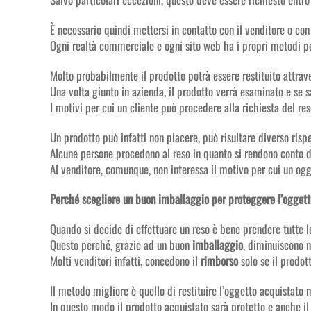
È necessario quindi mettersi in contatto con il venditore o con 
Ogni realtà commerciale e ogni sito web ha i propri metodi pe
Molto probabilmente il prodotto potrà essere restituito attrav
Una volta giunto in azienda, il prodotto verrà esaminato e se s
I motivi per cui un cliente può procedere alla richiesta del re
Un prodotto può infatti non piacere, può risultare diverso ris
Alcune persone procedono al reso in quanto si rendono conto 
Al venditore, comunque, non interessa il motivo per cui un oggett
Perché scegliere un buon imballaggio per proteggere l’ogget
Quando si decide di effettuare un reso è bene prendere tutte 
Questo perché, grazie ad un buon
imballaggio
, diminuiscono n
Molti venditori infatti, concedono il
rimborso
solo se il prodot
Il metodo migliore è quello di restituire l’oggetto acquistato 
In questo modo il prodotto acquistato sarà protetto e anche il