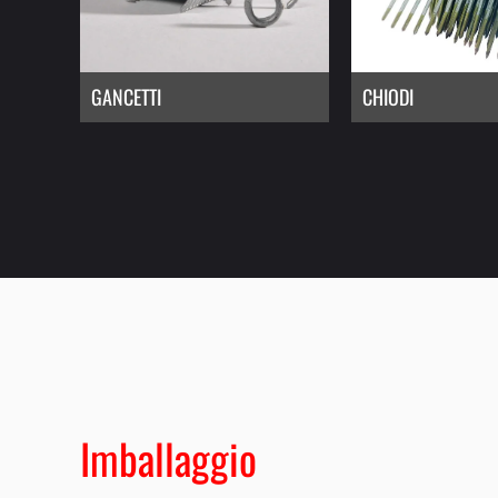
GANCETTI
CHIODI
Imballaggio